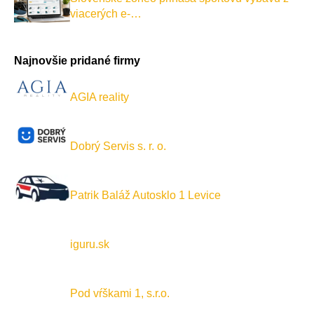
viacerých e-…
Najnovšie pridané firmy
AGIA reality
Dobrý Servis s. r. o.
Patrik Baláž Autosklo 1 Levice
iguru.sk
Pod vŕškami 1, s.r.o.