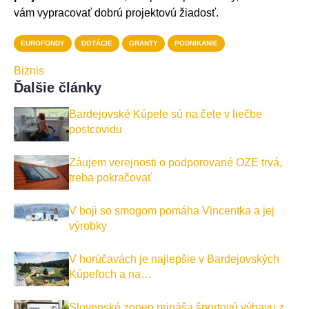
vám vypracovať dobrú projektovú žiadosť.
EUROFONDY
DOTÁCIE
GRANTY
PODNIKANIE
Biznis
Ďalšie články
Bardejovské Kúpele sú na čele v liečbe
postcovidu
Záujem verejnosti o podporované OZE trvá,
treba pokračovať
V boji so smogom pomáha Vincentka a jej
výrobky
V horúčavách je najlepšie v Bardejovských
Kúpeľoch a na…
Slovenské zoneo prináša športovú výbavu z