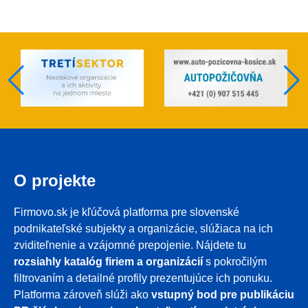
O projekte
Firmovo.sk je kľúčová platforma pre slovenské
podnikateľské subjekty a organizácie, slúžiaca na ich
zviditeľnenie a vzájomné prepojenie. Nájdete tu
rozsiahly katalóg firiem a organizácií
s pokročilým
filtrovaním a detailné profily prezentujúce ich ponuku.
Platforma zároveň slúži ako
vstupný bod pre publikáciu