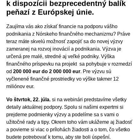
k dispozícii bezprecedentný balík
peňazí z Európskej únie.
Zaujíma vás ako získať financie na podporu vášho
podnikania z Nórskeho finančného mechanizmu? Práve
teraz máte skvelú možnosť zapojiť sa do novej výzvy
zameranej na rozvoj inovácií a podnikania. Výzva je
určená pre malé, stredné aj veľké podniky. Výška
finančného príspevku na projekt sa pohybuje v rozmedzí
od
200 000 eur do 2 000 000 eur
. Pre výzvu sú
vyčlenené finančné prostriedky vo výške takmer 12
miliónov eur.
Vo štvrtok, 22. júla.
si na webinári predstavíme všetky
detaily aktuálnej podpory. Spolu si našimi expertmi si
prejdeme podmienky výzvy a podelíme sa s vami o
užitočné rady a tipy. Okrem toho vám ukážeme aj žiadosť
a povieme si viac o prílohách žiadosti a o tom, čo všetko
budete potrebovať k tomu, aby ste boli úspešní.