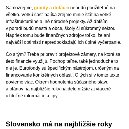
Samozrejme,
granty a dotácie
nebudú použiteľné na
všetko. Veľkú časť balíka zrejme minie štát na veľké
infraštrukturálne a iné národné projekty. Až ďalšími
v poradí budú mestá a obce, školy či súkromný sektor.
Napriek tomu bude finančných zdrojov toľko, že ani
najväčší optimisti nepredpokladajú ich úplné vyčerpanie.
Čo s tým? Treba pripraviť projektové zámery, na ktoré sa
tieto financie využijú. Pochopiteľne, také jednoduché to
nie je. Eurofondy sú špecifickým nástrojom, určeným na
financovanie konkrétnych oblastí. O tých si v tomto texte
povieme viac. Okrem hodnotenia súčasného stavu
a plánov na najbližšie roky nájdete nižšie aj viaceré
užitočné informácie a tipy.
Slovensko má na najbližšie roky