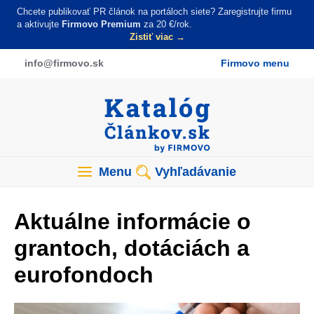
Skočiť
Chcete publikovať PR článok na portáloch siete? Zaregistrujte firmu
na
a aktivujte
Firmovo Premium
za 20 €/rok.
Zistiť viac →
hlavný
obsah
info
@firmovo
.sk
Firmovo menu
Menu
Vyhľadávanie
Aktuálne informácie o
grantoch, dotáciách a
eurofondoch