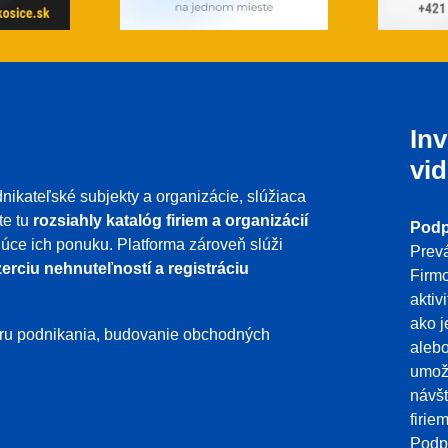
Inv
vid
nikateľské subjekty a organizácie, slúžiaca
te tu
rozsiahly katalóg firiem a organizácií
Podp
ujúce ich ponuku. Platforma zároveň slúži
Prevá
erciu nehnuteľností a registráciu
Firmo
aktiv
ako j
poru podnikania, budovanie obchodných
aleb
umožň
návšt
firie
Podpo