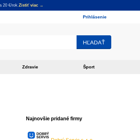
 20 €/rok.
Zistiť viac →
Prihlásenie
Používateľské
menu
Zdravie
Šport
Najnovšie pridané firmy