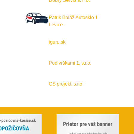
Dobrý Servis s. r. o.
Patrik Baláž Autosklo 1
Levice
iguru.sk
Pod vŕškami 1, s.r.o.
GS projekt, s.r.o