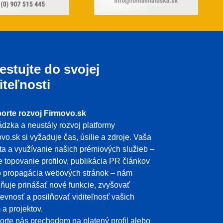
estujte do svojej
iteľnosti
orte rozvoj Firmovo.sk
dzka a neustály rozvoj platformy
vo.sk si vyžaduje čas, úsilie a zdroje. Vaša
ita a využívanie našich prémiových služieb –
e topovanie profilov, publikácia PR článkov
o propagácia webových stránok – nám
uje prinášať nové funkcie, zvyšovať
evnosť a posilňovať viditeľnosť vašich
m a projektov.
rte nás prechodom na platený profil alebo