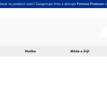
ánok na portáloch siete? Zaregistrujte firmu a aktivujte
Firmovo Premium
za
Hudba
Móda a štýl