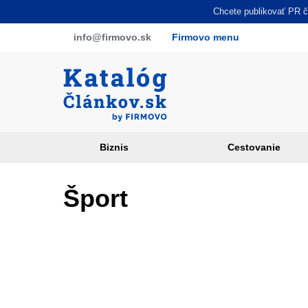
Skočiť
Chcete publikovať PR čl
na
info
@firmovo
.sk
Firmovo menu
hlavný
obsah
Biznis
Cestovanie
Article
categories
Šport
PR
sites