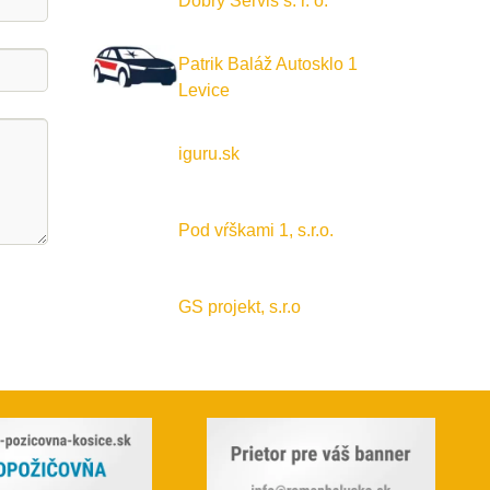
Dobrý Servis s. r. o.
Patrik Baláž Autosklo 1
Levice
iguru.sk
Pod vŕškami 1, s.r.o.
GS projekt, s.r.o