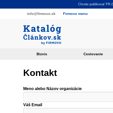
Skočiť
Chcete publikovať PR čl
na
info
@firmovo
.sk
Firmovo menu
hlavný
obsah
Biznis
Cestovanie
Article
categories
Kontakt
PR
sites
Meno alebo Názov organizácie
Váš Email