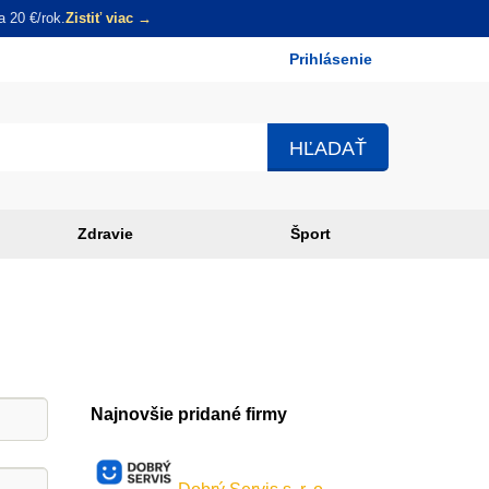
 20 €/rok.
Zistiť viac →
Prihlásenie
Používateľské
menu
Zdravie
Šport
Najnovšie pridané firmy