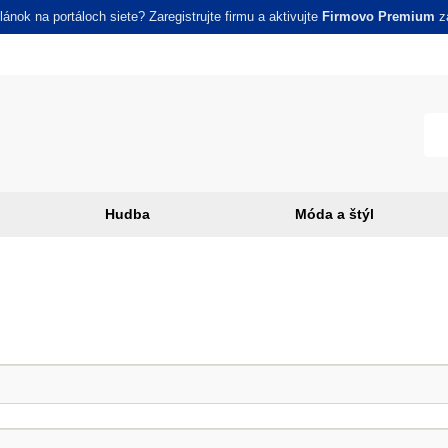
ánok na portáloch siete? Zaregistrujte firmu a aktivujte
Firmovo Premium
za
Hudba
Móda a štýl