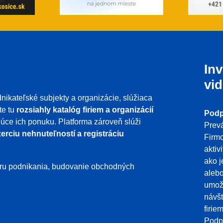
Inv
vid
nikateľské subjekty a organizácie, slúžiaca
te tu
rozsiahly katalóg firiem a organizácií
Podp
ujúce ich ponuku. Platforma zároveň slúži
Prevá
erciu nehnuteľností a registráciu
Firmo
aktiv
ako j
poru podnikania, budovanie obchodných
aleb
umožň
návšt
firie
Podpo