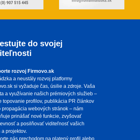
estujte do svojej
iteľnosti
orte rozvoj Firmovo.sk
dzka a neustály rozvoj platformy
vo.sk si vyžaduje čas, úsilie a zdroje. Vaša
ita a využívanie našich prémiových služieb –
e topovanie profilov, publikácia PR článkov
o propagácia webových stránok – nám
uje prinášať nové funkcie, zvyšovať
evnosť a posilňovať viditeľnosť vašich
m a projektov.
rte nás prechodom na platený profil alebo