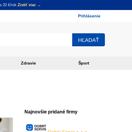
 20 €/rok.
Zistiť viac →
Prihlásenie
Používateľské
menu
Zdravie
Šport
Najnovšie pridané firmy