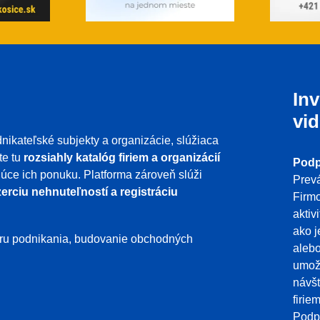
Inv
vid
nikateľské subjekty a organizácie, slúžiaca
te tu
rozsiahly katalóg firiem a organizácií
Podp
ujúce ich ponuku. Platforma zároveň slúži
Prevá
erciu nehnuteľností a registráciu
Firmo
aktiv
ako j
poru podnikania, budovanie obchodných
aleb
umožň
návšt
firie
Podpo