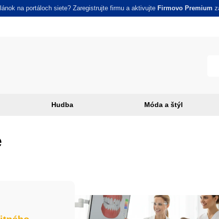
ánok na portáloch siete? Zaregistrujte firmu a aktivujte
Firmovo Premium
za
Hudba
Móda a štýl
e