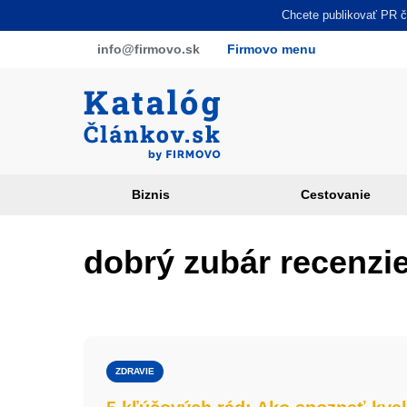
Skočiť
Chcete publikovať PR čl
na
info
@firmovo
.sk
Firmovo menu
hlavný
obsah
Biznis
Cestovanie
Article
categories
dobrý zubár recenzi
PR
sites
ZDRAVIE