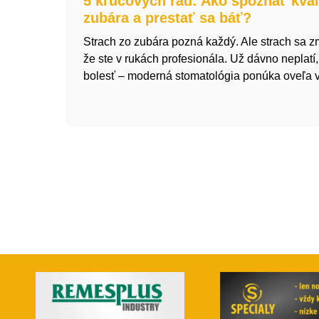
5 kľúčových rád: Ako spoznať kval
zubára a prestať sa báť?
Strach zo zubára pozná každý. Ale strach sa zm
že ste v rukách profesionála. Už dávno neplatí
bolesť – moderná stomatológia ponúka oveľa v