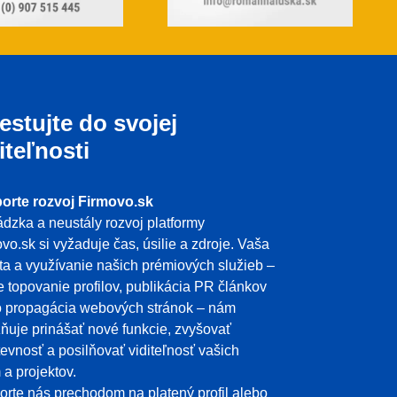
estujte do svojej
iteľnosti
orte rozvoj Firmovo.sk
dzka a neustály rozvoj platformy
vo.sk si vyžaduje čas, úsilie a zdroje. Vaša
ita a využívanie našich prémiových služieb –
e topovanie profilov, publikácia PR článkov
o propagácia webových stránok – nám
uje prinášať nové funkcie, zvyšovať
evnosť a posilňovať viditeľnosť vašich
m a projektov.
rte nás prechodom na platený profil alebo