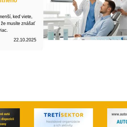
itného
enší, keď viete,
, že musíte znášať
iac.
22.10.2025