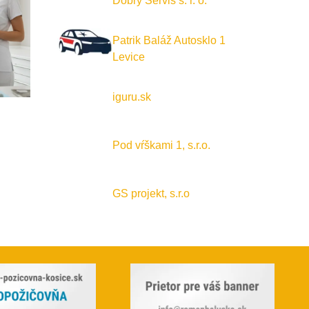
Dobrý Servis s. r. o.
Patrik Baláž Autosklo 1
Levice
iguru.sk
Pod vŕškami 1, s.r.o.
GS projekt, s.r.o