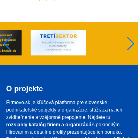
O projekte
Firmovo.sk je kľúčová platforma pre slovenské
podnikateľské subjekty a organizácie, slúžiaca na ich
zviditeľnenie a vzájomné prepojenie. Nájdete tu
rozsiahly katalóg firiem a organizácií
s pokročilým
filtrovaním a detailné profily prezentujúce ich ponuku.