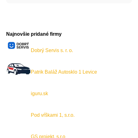
Najnovšie pridané firmy
Dobrý Servis s. r. o.
Patrik Baláž Autosklo 1 Levice
iguru.sk
Pod vŕškami 1, s.r.o.
GS projekt, s.r.o