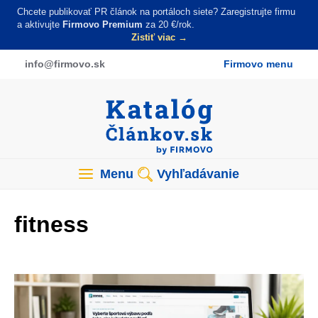
Skočiť
Chcete publikovať PR článok na portáloch siete? Zaregistrujte firmu
na
a aktivujte
Firmovo Premium
za 20 €/rok.
Zistiť viac →
hlavný
obsah
info
@firmovo
.sk
Firmovo menu
Menu
Vyhľadávanie
fitness