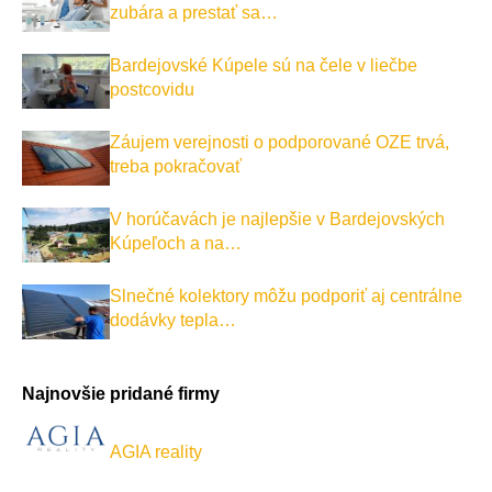
zubára a prestať sa…
Bardejovské Kúpele sú na čele v liečbe
postcovidu
Záujem verejnosti o podporované OZE trvá,
treba pokračovať
V horúčavách je najlepšie v Bardejovských
Kúpeľoch a na…
Slnečné kolektory môžu podporiť aj centrálne
dodávky tepla…
Najnovšie pridané firmy
AGIA reality