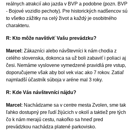
reálnych atrakcií ako jazda v BVP a podobne (pozn. BVP
- Bojové vozidlo pechoty). Pre historických nadšencov sú
to všetko zážitky na celý život a každý je osobitného
charakteru.
R: Kto môže navštíviť Vašu prevádzku?
Marcel:
Zákazníci alebo návštevníci k nám chodia z
celého slovenska, dokonca sa už boli zabaviť i poliaci aj
česi. Nemáme vyslovene vymedzené pravidlá pre vstup,
doporučujeme však aby bol vek viac ako 7 rokov. Zatiaľ
najmladší účastník súboja v aréne mal 3 roky.
R: Kde Vás návštevníci nájdu?
Marcel:
Nachádzame sa v centre mesta Zvolen, sme tak
ľahko dostupný pre ľudí žijúcich v okolí a taktiež pre tých
čo k nám merajú cestu, nakoľko sa hneď pred
prevádzkou nachádza platené parkovisko.