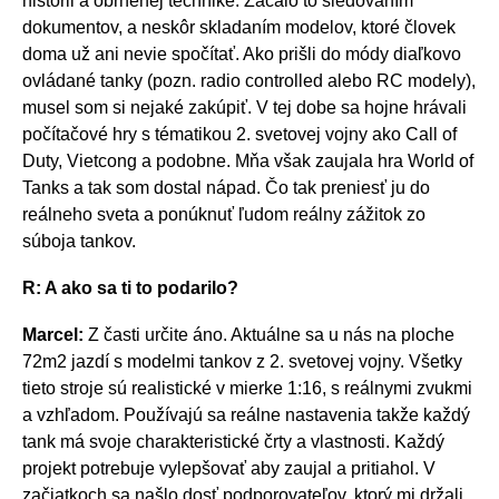
histórii a obrnenej technike. Začalo to sledovaním
dokumentov, a neskôr skladaním modelov, ktoré človek
doma už ani nevie spočítať. Ako prišli do módy diaľkovo
ovládané tanky (pozn. radio controlled alebo RC modely),
musel som si nejaké zakúpiť. V tej dobe sa hojne hrávali
počítačové hry s tématikou 2. svetovej vojny ako Call of
Duty, Vietcong a podobne. Mňa však zaujala hra World of
Tanks a tak som dostal nápad. Čo tak preniesť ju do
reálneho sveta a ponúknuť ľudom reálny zážitok zo
súboja tankov.
R: A ako sa ti to podarilo?
Marcel:
Z časti určite áno. Aktuálne sa u nás na ploche
72m2 jazdí s modelmi tankov z 2. svetovej vojny. Všetky
tieto stroje sú realistické v mierke 1:16, s reálnymi zvukmi
a vzhľadom. Používajú sa reálne nastavenia takže každý
tank má svoje charakteristické črty a vlastnosti. Každý
projekt potrebuje vylepšovať aby zaujal a pritiahol. V
začiatkoch sa našlo dosť podporovateľov, ktorý mi držali