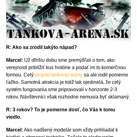
R: Ako sa zrodil takýto nápad?
Marcel:
Už dlhšiu dobu sme premýšľali o tom, ako
verejnosti priblížiť kus histórie a podať im to komerčnou
formou. Celý
projekt tankovej arény
sa ale rodil pomerne
ťažko. Samotná atrakcia je totiž tak ojedinelá, že celý
systém fungovania sme pripravovali v horizonte 2-3
rokov. Návštevníci však rozhodne nemusia byť sklamaný.
R: 3 rokov? To je pomerne dosť, čo Vás k tomu
viedlo.
Marcel:
Ako nadšený modelár som vždy prihliadal k