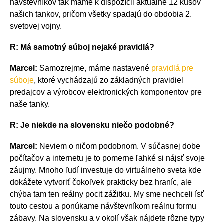
návštevníkov tak máme k dispozícii aktuálne 12 kusov
našich tankov, pričom všetky spadajú do obdobia 2.
svetovej vojny.
R: Má samotný súboj nejaké pravidlá?
Marcel:
Samozrejme, máme nastavené
pravidlá pre
súboje
, ktoré vychádzajú zo základných pravidiel
predajcov a výrobcov elektronických komponentov pre
naše tanky.
R: Je niekde na slovensku niečo podobné?
Marcel:
Neviem o ničom podobnom. V súčasnej dobe
počítačov a internetu je to pomerne ľahké si nájsť svoje
záujmy. Mnoho ľudí investuje do virtuálneho sveta kde
dokážete vytvoriť čokoľvek prakticky bez hraníc, ale
chýba tam ten reálny pocit zážitku. My sme nechceli ísť
touto cestou a ponúkame návštevníkom reálnu formu
zábavy. Na slovensku a v okolí však nájdete rôzne typy