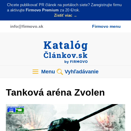
Skočiť
Chcete publikovať PR článok na portáloch siete? Zaregistrujte firmu
na
a aktivujte
Firmovo Premium
za 20 €/rok.
Zistiť viac →
hlavný
obsah
info
@firmovo
.sk
Firmovo menu
Menu
Vyhľadávanie
Tanková aréna Zvolen